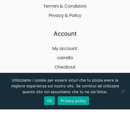
Termini & Condizioni
Privacy & Policy
Account
My account
carrello
Checkout
Shop
Utilizziamo i cookie per essere sicuri che tu possa avere la
migliore esperienza sul nostro sito. Se continui ad utilizzare
questo sito noi assumiamo che tu ne sia felice.
Newsletter
Ok
Privacy policy
Iscriviti gratuitamente per ricevere offerte, notizie ed eventi esclusivi!