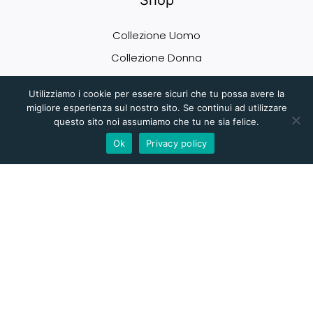
Collezione Uomo
Collezione Donna
Eventi
Utilizziamo i cookie per essere sicuri che tu possa avere la
Contatti
migliore esperienza sul nostro sito. Se continui ad utilizzare
questo sito noi assumiamo che tu ne sia felice.
Ok
Privacy policy
Info
Chi Siamo
Blog
Termini & Condizioni
Privacy & Policy
Account