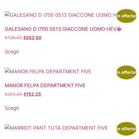
In offerta!
GALESANO D I700 0513 GIACCONE UOMO HEV�
€
738,00
€
553,50
Scegli
In offerta!
MANOR FELPA DEPARTMENT FIVE
€
203,00
€
152,25
Scegli
In offerta!