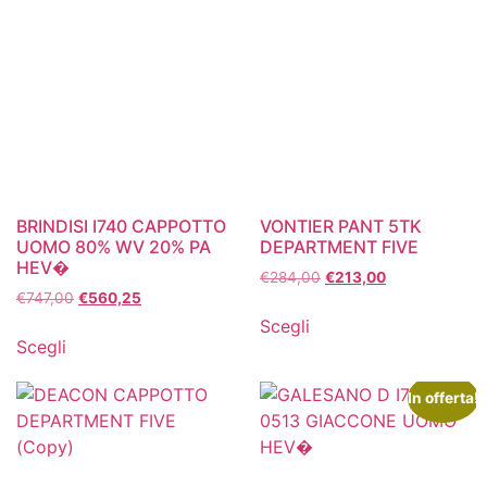
BRINDISI I740 CAPPOTTO
VONTIER PANT 5TK
UOMO 80% WV 20% PA
DEPARTMENT FIVE
HEV�
€
284,00
€
213,00
€
747,00
€
560,25
Scegli
Scegli
In offerta!