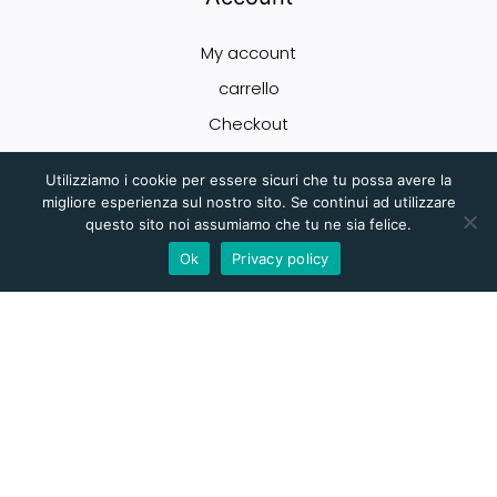
My account
carrello
Checkout
Shop
Utilizziamo i cookie per essere sicuri che tu possa avere la
migliore esperienza sul nostro sito. Se continui ad utilizzare
questo sito noi assumiamo che tu ne sia felice.
Newsletter
Ok
Privacy policy
Iscriviti gratuitamente per ricevere offerte, notizie ed eventi esclusivi!
Accetto e comprendo e Termini di Servizio. Leggi qui
Invia