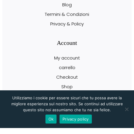
Blog
Termini & Condizioni
Privacy & Policy
Account
My account
carrello
Checkout
Shop
Utilizziamo i cookie per essere sicuri che tu possa avere la
migliore esperienza sul nostro sito. Se continui ad utilizzare
Newsletter
questo sito noi assumiamo che tu ne sia felice.
Ok
Privacy policy
Iscriviti gratuitamente per ricevere offerte, notizie ed eventi esclusivi!