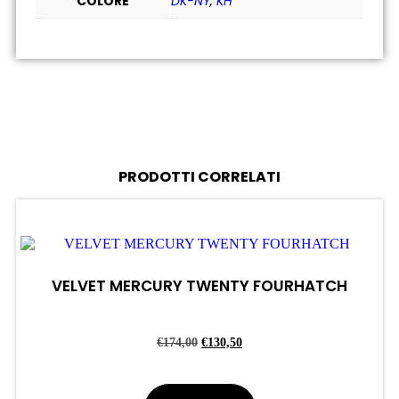
COLORE
DK-NY
,
KH
PRODOTTI CORRELATI
VELVET MERCURY TWENTY FOURHATCH
€
174,00
€
130,50