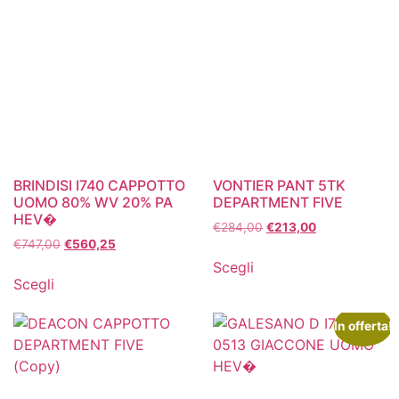
BRINDISI I740 CAPPOTTO
VONTIER PANT 5TK
UOMO 80% WV 20% PA
DEPARTMENT FIVE
HEV�
€
284,00
€
213,00
€
747,00
€
560,25
Scegli
Scegli
In offerta!