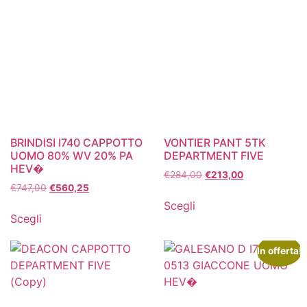
BRINDISI I740 CAPPOTTO
VONTIER PANT 5TK
UOMO 80% WV 20% PA
DEPARTMENT FIVE
HEV�
€
284,00
€
213,00
€
747,00
€
560,25
Scegli
Scegli
In offerta!