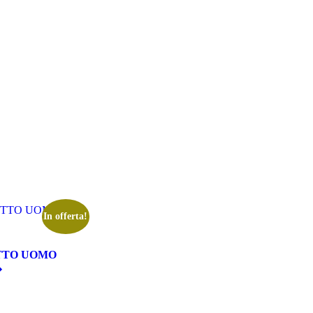
In offerta!
OTTO UOMO
�